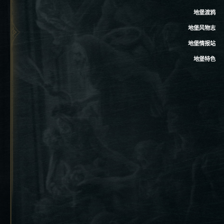
地堡渡鸦
地堡风物志
地堡情报站
地堡特色